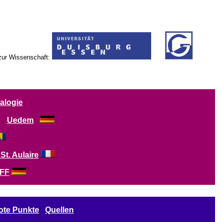
zur Wissenschaft:
alogie
Uedem
t. Aulaire
FF
ote Punkte
Quellen