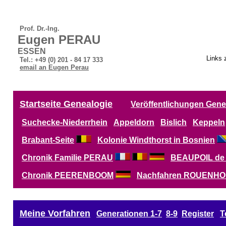
P
rof. Dr.-Ing.
Eugen PERAU
ESSEN
Links 
Tel.: +49 (0) 201 - 84 17 333
email an Eugen Perau
Startseite Genealogie
Veröffentlichungen Gene
Suchecke-Niederrhein
Appeldorn
Bislich
Keppeln
Brabant-Seite
Kolonie
Windthorst in Bosnien
Chronik Familie PERAU
BEAUPOIL de S
Chronik PEERENBOOM
Nachfahren
ROUENHO
Meine Vorfahren
Generationen 1-7
8-9
Register
T